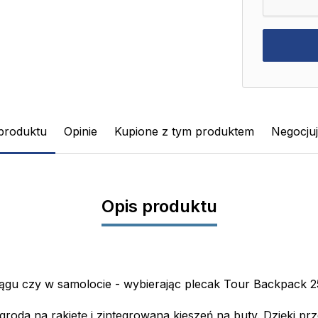
produktu
Opinie
Kupione z tym produktem
Negocju
Opis produktu
ągu czy w samolocie - wybierając plecak Tour Backpack 2
oda na rakietę i zintegrowana kieszeń na buty. Dzięki prze