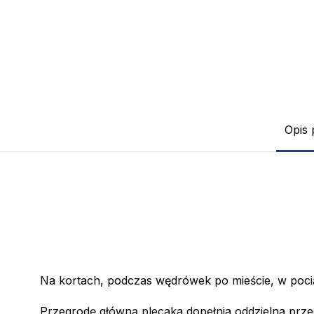
Opis 
Na kortach, podczas wędrówek po mieście, w poci
Przegrodę główną plecaka dopełnia oddzielna przegr