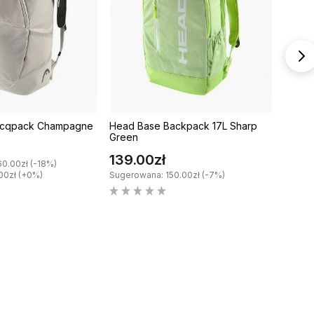
acqpack Champagne
Head Base Backpack 17L Sharp
Head 
Green
Green
139.00zł
340.
0.00zł (-18%)
00zł (+0%)
Sugerowana: 150.00zł (-7%)
Sugero
Najniżs