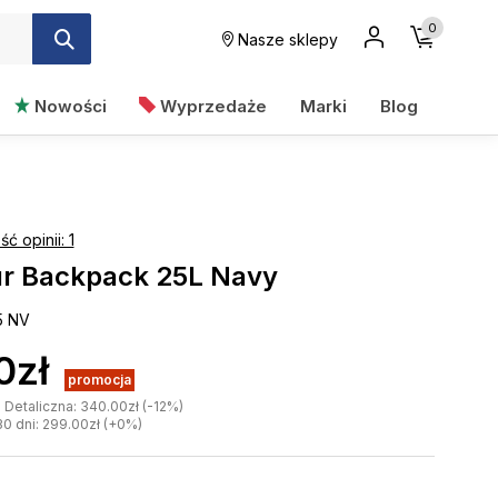
0
Nasze sklepy
Nowości
Wyprzedaże
Marki
Blog
ość opinii: 1
r Backpack 25L Navy
5 NV
0zł
promocja
Detaliczna: 340.00zł (-12%)
30 dni: 299.00zł (+0%)