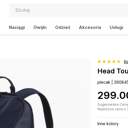
y
Naciągi
Owijki
Odzież
Akcesoria
Usługi
Il
Head Tou
plecak | 26084
299.0
Sugerowana Cena 
Najniższa cena z 
Inne kolory