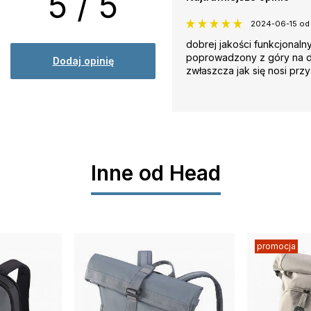
5 / 5
2024-06-15 o
dobrej jakości funkcjonaln
poprowadzony z góry na dó
Dodaj opinię
zwłaszcza jak się nosi prz
Inne od Head
promocja