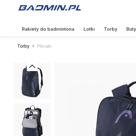
Rakiety do badmintona
Lotki
Torby
But
Torby
Plecaki