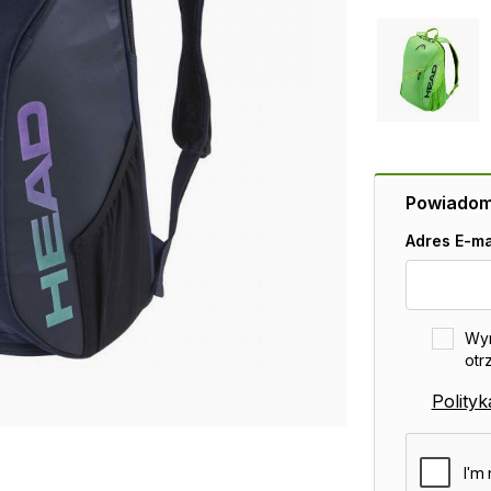
Powiadom 
Adres E-ma
Wyr
otr
Polity