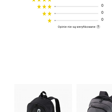
0
0
0
?
Opinie nie są weryfikowane