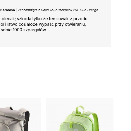
d
Baranina
|
Zaczerpnięta z
Head Tour Backpack 25L Fluo Orange
y plecak; szkoda tylko że ten suwak z przodu
ł i łatwo coś może wypaść przy otwieraniu,
y sobie 1000 szpargałów
zalog