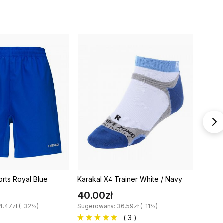
rts Royal Blue
Karakal X4 Trainer White / Navy
Head C
40.00zł
129.
4.47zł (-32%)
Sugerowana: 36.59zł (-11%)
Sugero
( 3 )