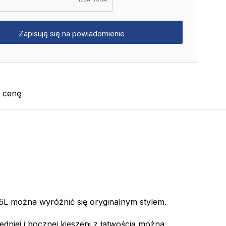
j cenę
5L można wyróżnić się oryginalnym stylem.
dniej i bocznej kieszeni z łatwością można