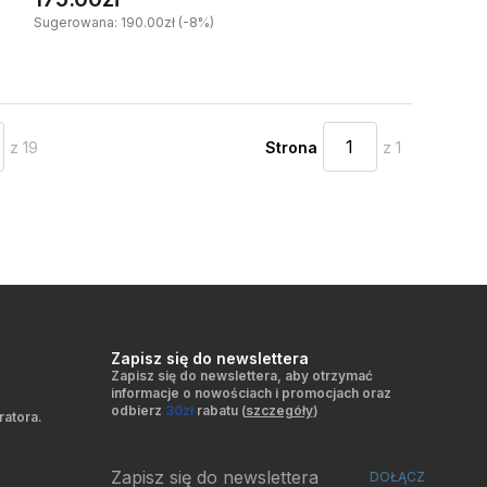
Sugerowana: 190.00zł (-8%)
z 19
Strona
z 1
Zapisz się do newslettera
Zapisz się do newslettera, aby otrzymać
informacje o nowościach i promocjach oraz
odbierz
30zł
rabatu (
szczegóły
)
ratora.