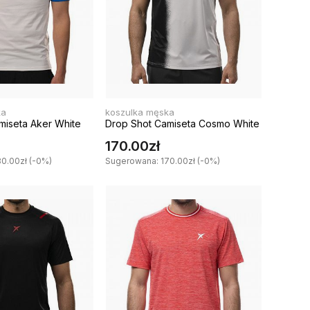
ka
koszulka męska
miseta Aker White
Drop Shot Camiseta Cosmo White
170.00zł
0.00zł (-0%)
Sugerowana: 170.00zł (-0%)