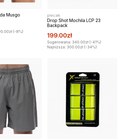
lda Musgo
plecak
Drop Shot Mochila LCP 23
Backpack
0.00zł (-8%)
199.00zł
Sugerowana: 340.00zł (-41%)
Najniższa: 300.00zł (-34%)