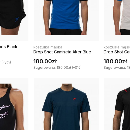
rts Black
koszulka męska
koszulka męs
Drop Shot Camiseta Aker Blue
Drop Shot Ca
180.00zł
180.00zł
 (-8%)
Sugerowana: 180.00zł (-0%)
Sugerowana: 18