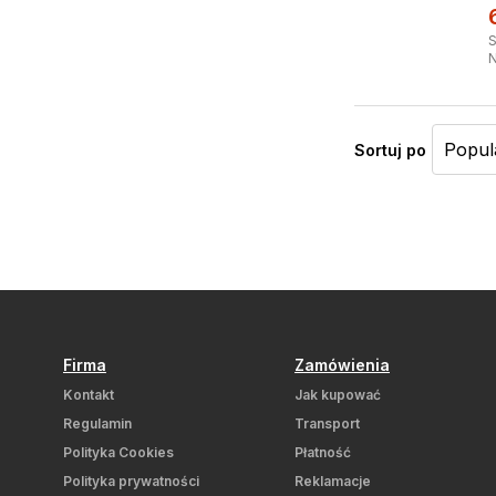
S
N
Sortuj po
Firma
Zamówienia
Kontakt
Jak kupować
Regulamin
Transport
Polityka Cookies
Płatność
Polityka prywatności
Reklamacje