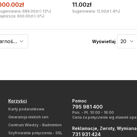
600.00zł
11.00zł
ugerowana: 689.00zł (-13%)
Sugerowana: 12.00zł (-8%)
ajniższa: 600.00zł (-0%)
Wyświetlaj
Korzyści
Pomoc
795 981 400
Karty podarunkowe
Pon. - Pt. 10:00 - 16:00
Gwarancja niskich cen
Cena za połączenie wg stawek ope
Centrum Wiedzy - Badminton
Reklamacje, Zwroty, Wymiana
Szyfrowanie połączenia - SSL
731 931 424