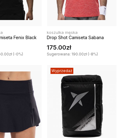
ka
koszulka męska
miseta Fenix Black
Drop Shot Camiseta Sabana
175.00zł
0.00zł (-0%)
Sugerowana: 190.00zł (-8%)
Wyprzedaż