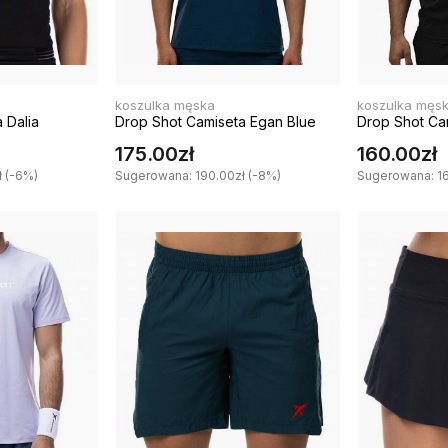
koszulka męska
koszulka męs
 Dalia
Drop Shot Camiseta Egan Blue
Drop Shot Ca
175.00zł
160.00zł
 (-6%)
Sugerowana: 190.00zł (-8%)
Sugerowana: 16