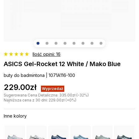
Ilość opinii: 16
ASICS Gel-Rocket 12 White / Mako Blue
buty do badmintona | 1071A116-100
229.00zł
Wyprzedaż
Sugerowana Cena Detaliczna: 335.00zł (-32%)
Najniższa cena z 30 dni: 229.00zł (+0%)
Inne kolory