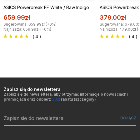
ASICS Powerbreak FF White / Raw Indigo
ASICS Powerbreak F
659.99zł
379.00zł
Sugerowana: 659.99zł (+0%)
Sugerowana: 679.00z
Najniższa: 659.99zł (+0%)
Najniższa: 479.00zł (
( 4 )
( 4 )
Zapisz się do newslettera
Zapisz się do newslettera, aby otrzymać informacje o nowościach i
promocjach oraz odbierz
30zł
rabatu (
szczegóły
)