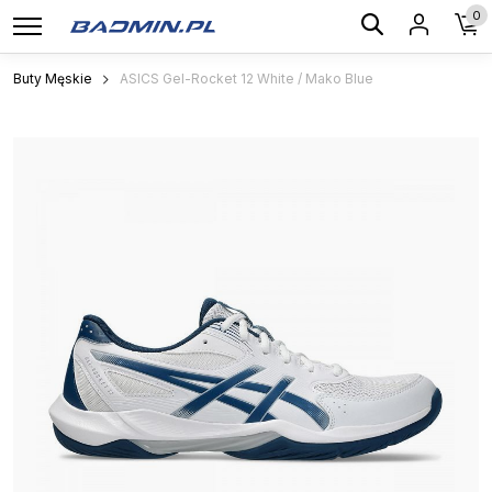
0
Buty Męskie
ASICS Gel-Rocket 12 White / Mako Blue