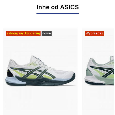
Inne od ASICS
zaloguj się i kup taniej
nowe
Wyprzedaż