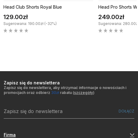
Head Club Shorts Royal Blue
Head Pro Shorts W
129.00zł
249.00zł
Sugerowana: 190.00zł (-32%)
Sugerowana: 280.00zł
Zapisz się do newslettera
Zapisz się do newslettera, aby otrzymać informacje o nowościach i
promocjach oraz odbierz
30zł
rabatu (
szczegóły
)
Firma