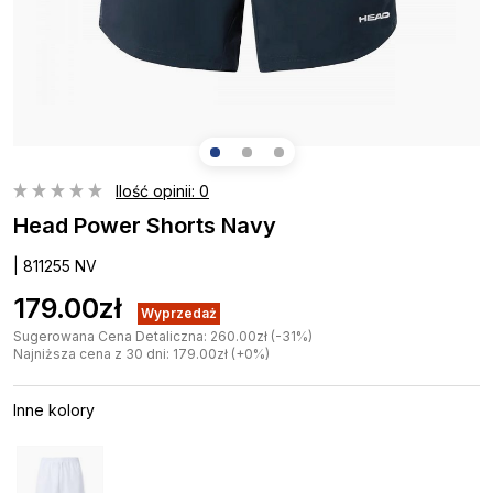
Ilość opinii: 0
Head Power Shorts Navy
| 811255 NV
179.00zł
Wyprzedaż
Sugerowana Cena Detaliczna: 260.00zł (-31%)
Najniższa cena z 30 dni: 179.00zł (+0%)
Inne kolory