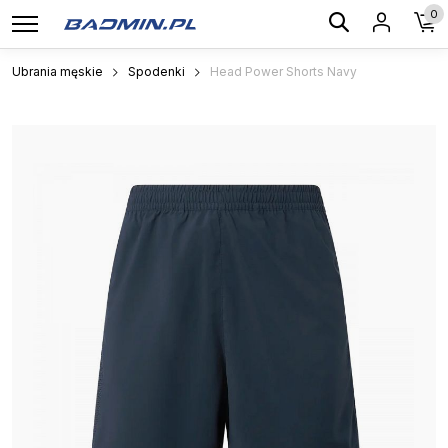
0
Ubrania męskie
Spodenki
Head Power Shorts Navy