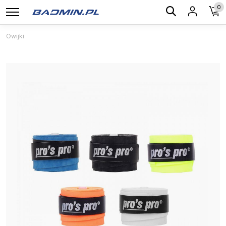
0
Owijki