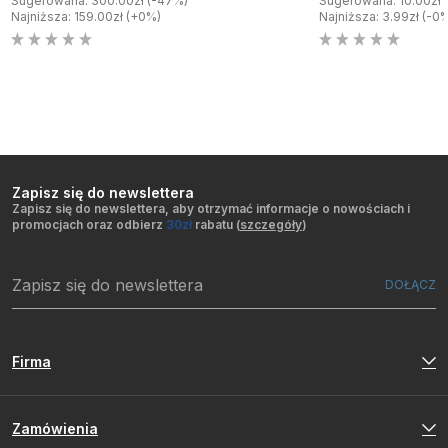
Sugerowana: 300.00zł (-47%)
Sugerowana: 10.00zł 
Najniższa: 159.00zł (+0%)
Najniższa: 3.99zł (-0
Zapisz się do newslettera
Zapisz się do newslettera, aby otrzymać informacje o nowościach i
promocjach oraz odbierz
30zł
rabatu (
szczegóły
)
Firma
Zamówienia