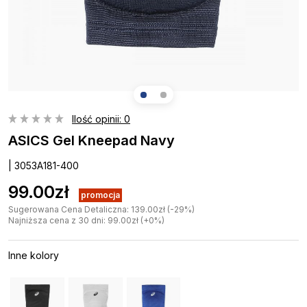
Ilość opinii: 0
ASICS Gel Kneepad Navy
| 3053A181-400
99.00zł
promocja
Sugerowana Cena Detaliczna: 139.00zł (-29%)
Najniższa cena z 30 dni: 99.00zł (+0%)
Inne kolory