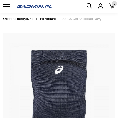
0
Ochrona medyczna
Pozostałe
ASICS Gel Kneepad Navy