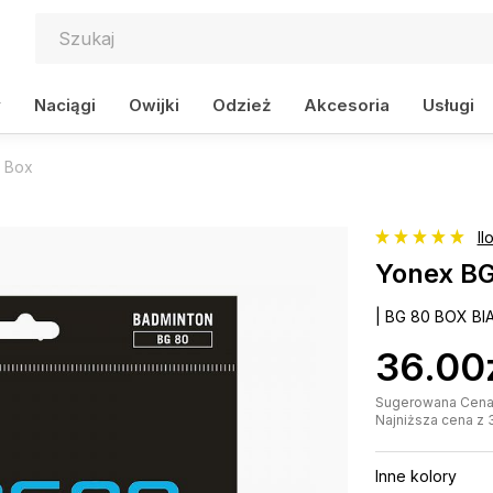
y
Naciągi
Owijki
Odzież
Akcesoria
Usługi
- Box
Il
Yonex BG
| BG 80 BOX BI
36.00
Sugerowana Cena D
Najniższa cena z 
Inne kolory