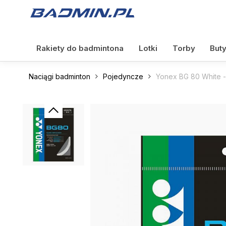
Rakiety do badmintona
Lotki
Torby
But
Naciągi badminton
Pojedyncze
Yonex BG 80 White 