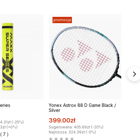
promocja
Wyp
eries
Yonex Astrox 88 D Game Black /
Evoq 
Silver
19.0
399.00zł
4.31zł (-25%)
Sugero
53zł (+0%)
Sugerowana: 405.69zł (-20%)
Najniżs
Najniższa: 324.39zł (-0%)
( 7 )