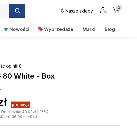
0
Nasze sklepy
Nowości
Wyprzedaże
Marki
Blog
ość opinii: 0
 80 White - Box
A
zł
promocja
etaliczna: 43.00zł (-16%)
30 dni: 36.00zł (+0%)