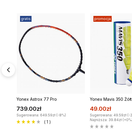
gratis
promocja
Yonex Astrox 77 Pro
Yonex Mavis 350 Żółt
739.00zł
49.00zł
Sugerowana: 649.59zł (-8%)
Sugerowana: 49.59zł (-
Najniższa: 39.84zł (+0%
( 1 )