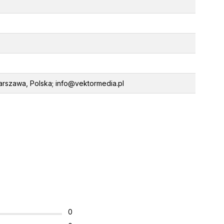
rszawa, Polska; info@vektormedia.pl
0