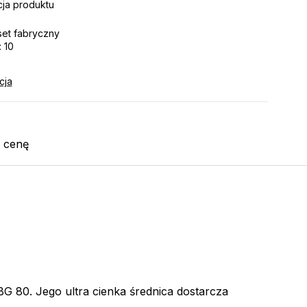
ja produktu
set fabryczny
 10
cja
j cenę
 80. Jego ultra cienka średnica dostarcza