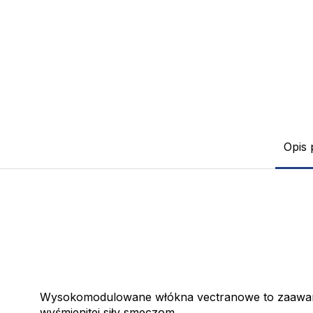
Opis 
Wysokomodulowane włókna vectranowe to zaawansow
wyśmienitej siły smeczom.