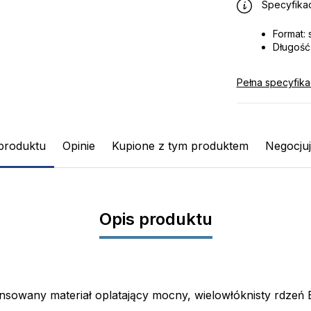
Specyfikac
Format: 
Długość:
Pełna specyfika
produktu
Opinie
Kupione z tym produktem
Negocju
Opis produktu
any materiał oplatający mocny, wielowłóknisty rdzeń BG