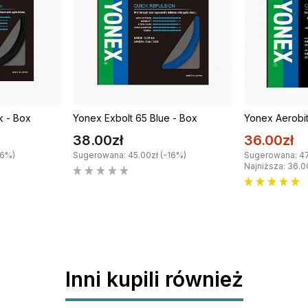
k - Box
Yonex Exbolt 65 Blue - Box
Yonex Aerobi
38.00zł
36.00zł
16%)
Sugerowana: 45.00zł (-16%)
Sugerowana: 47
Najniższa: 36.0
Inni kupili również