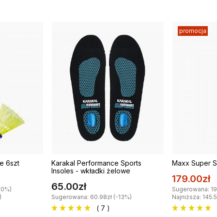
promocja
e 6szt
Karakal Performance Sports
Maxx Super S
Insoles - wkładki żelowe
179.00zł
65.00zł
20%)
Sugerowana: 19
)
Sugerowana: 60.98zł (-13%)
Najniższa: 145.
( 7 )