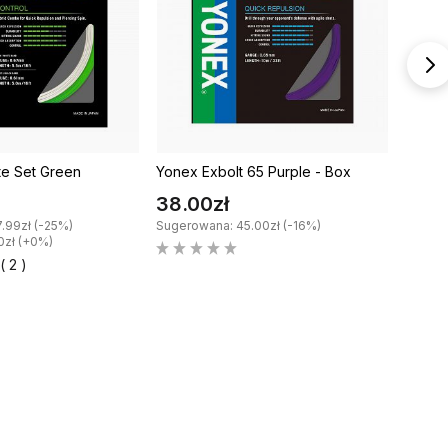
te Set Green
Yonex Exbolt 65 Purple - Box
Yonex 
38.00zł
25.0
.99zł (-25%)
Sugerowana: 45.00zł (-16%)
Sugero
0zł (+0%)
Najniżs
( 2 )