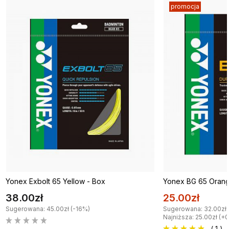
promocja
Yonex Exbolt 65 Yellow - Box
Yonex BG 65 Orang
38.00zł
25.00zł
Sugerowana: 45.00zł (-16%)
Sugerowana: 32.00zł 
Najniższa: 25.00zł (+
( 1 )