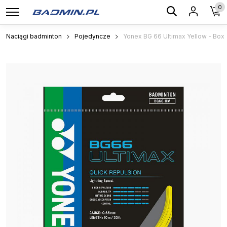
0
Naciągi badminton
Pojedyncze
Yonex BG 66 Ultimax Yellow - Box