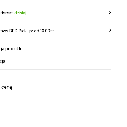
rierem:
dzisiaj
tawy DPD PickUp: od 10.90zł
ja produktu
cja
j cenę