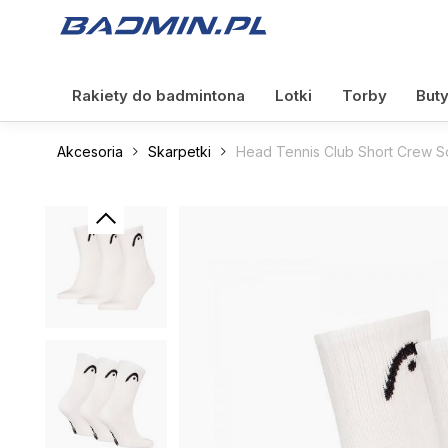
Rakiety do badmintona
Lotki
Torby
But
Akcesoria
Skarpetki
Head Tennis Club Short Crew S