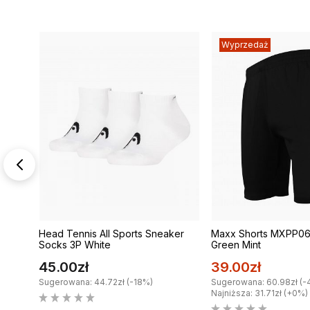
Wyprzedaż
Head Tennis All Sports Sneaker
Maxx Shorts MXPP061
y Blue
Socks 3P White
Green Mint
45.00zł
39.00zł
Sugerowana: 44.72zł (-18%)
Sugerowana: 60.98zł (-
Najniższa: 31.71zł (+0%)