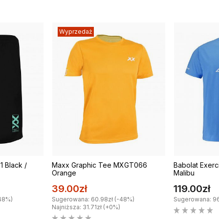
Wyprzedaż
 Black /
Maxx Graphic Tee MXGT066
Babolat Exer
Orange
Malibu
39.00zł
119.00zł
48%)
Sugerowana: 60.98zł (-48%)
Sugerowana: 96
Najniższa: 31.71zł (+0%)