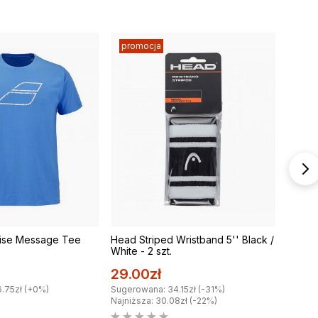
promocja
cise Message Tee
Head Striped Wristband 5'' Black /
ASICS
White - 2 szt.
299.
29.00zł
Sugero
.75zł (+0%)
Sugerowana: 34.15zł (-31%)
Najniższa: 30.08zł (-22%)