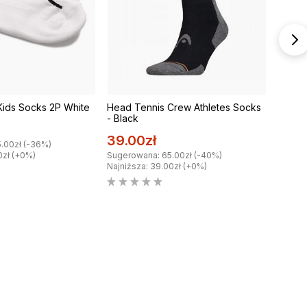
Kids Socks 2P White
Head Tennis Crew Athletes Socks
Head 
- Black
Crew 
39.00zł
57.0
.00zł (-36%)
0zł (+0%)
Sugerowana: 65.00zł (-40%)
Sugero
Najniższa: 39.00zł (+0%)