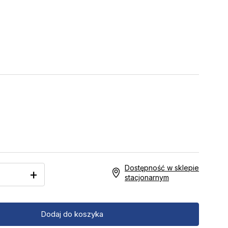
Dostępność w sklepie
+
stacjonarnym