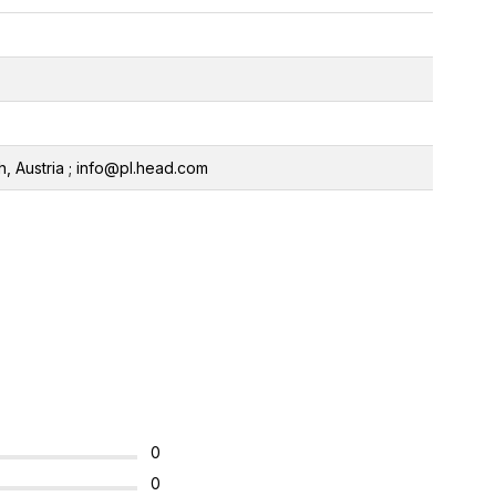
 Austria ; info@pl.head.com
0
0