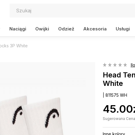
y
Naciągi
Owijki
Odzież
Akcesoria
Usługi
ocks 3P White
Il
Head Ten
White
| 811575 WH
45.00
Sugerowana Cena D
Inne kolory