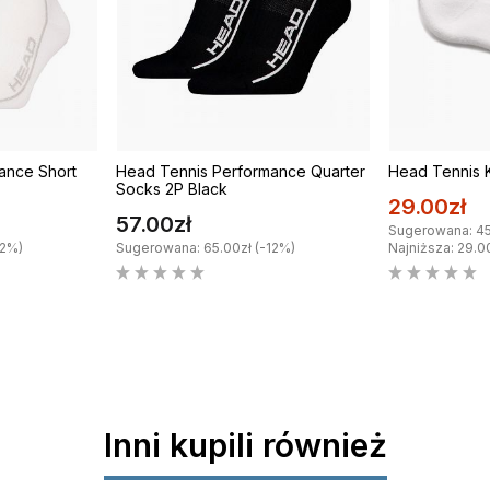
ance Short
Head Tennis Performance Quarter
Head Tennis 
Socks 2P Black
29.00zł
57.00zł
Sugerowana: 45
12%)
Sugerowana: 65.00zł (-12%)
Najniższa: 29.0
Inni kupili również