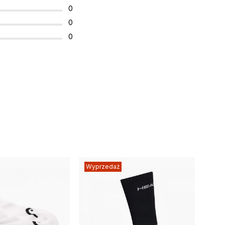
0
0
0
Wyprzedaż