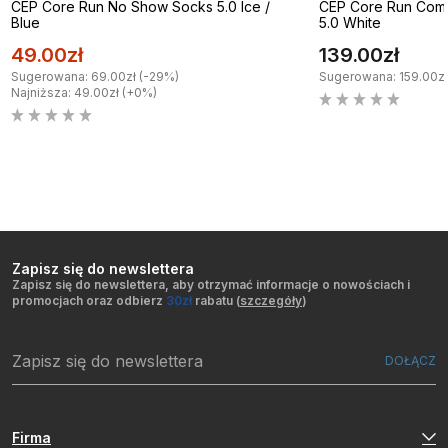
CEP Core Run No Show Socks 5.0 Ice /
CEP Core Run Comp
Blue
5.0 White
49.00zł
139.00zł
Sugerowana: 69.00zł (-29%)
Sugerowana: 159.00zł
Najniższa: 49.00zł (+0%)
Zapisz się do newslettera
Zapisz się do newslettera, aby otrzymać informacje o nowościach i
promocjach oraz odbierz
30zł
rabatu (
szczegóły
)
Firma