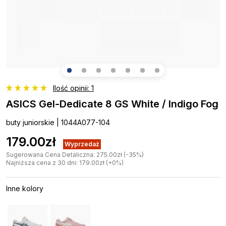
Ilość opinii: 1
ASICS Gel-Dedicate 8 GS White / Indigo Fog
buty juniorskie | 1044A077-104
179.00zł
Wyprzedaż
Sugerowana Cena Detaliczna: 275.00zł (-35%)
Najniższa cena z 30 dni: 179.00zł (+0%)
Inne kolory