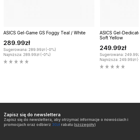
ASICS Gel-Game GS Foggy Teal / White
ASICS Gel-Dedicate
Soft Yellow
289.99zł
249.99zł
Sugerowana: 289.99zł (-0%)
Najniższa: 289.99zł (-0%)
Sugerowana: 249.99z
Najniższa: 249.99zł (
Zapisz się do newslettera
Zapisz się do newslettera, aby otrzymać informacje o nowościach i
promocjach oraz odbierz
30zł
rabatu (
szczegóły
)