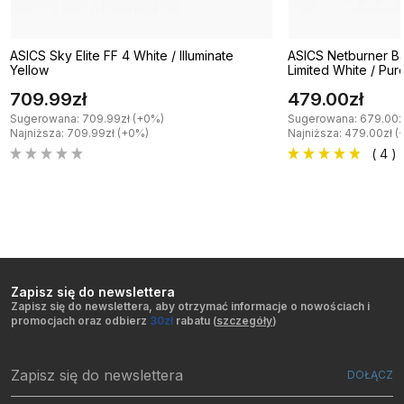
ASICS Sky Elite FF 4 White / Illuminate
ASICS Netburner Bal
Yellow
Limited White / Pure
709.99zł
479.00zł
Sugerowana: 709.99zł (+0%)
Sugerowana: 679.00z
Najniższa: 709.99zł (+0%)
Najniższa: 479.00zł (
( 4 )
Zapisz się do newslettera
Zapisz się do newslettera, aby otrzymać informacje o nowościach i
promocjach oraz odbierz
30zł
rabatu (
szczegóły
)