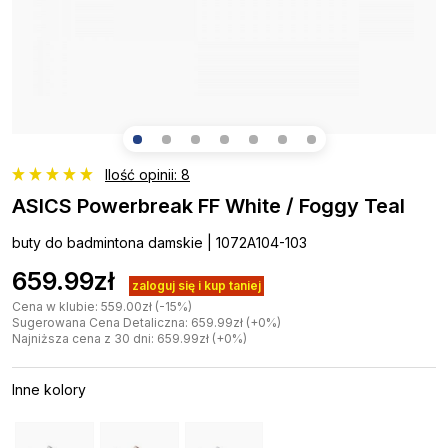
Ilość opinii: 8
ASICS Powerbreak FF White / Foggy Teal
buty do badmintona damskie | 1072A104-103
659.99zł
zaloguj się i kup taniej
Cena w klubie: 559.00zł (-15%)
Sugerowana Cena Detaliczna: 659.99zł (+0%)
Najniższa cena z 30 dni: 659.99zł (+0%)
Inne kolory